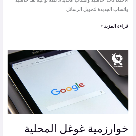
الاجتماعات. خاصية واتساب الجديدة: نقلة نوعية تُعد خاصية
واتساب الجديدة لتحويل الرسائل
قراءة المزيد »
خوارزمية
غوغل
المحلية
تدعم
أوقات
الopenness
في
غوغل
خوارزمية غوغل المحلية
بزنس
كعنصر