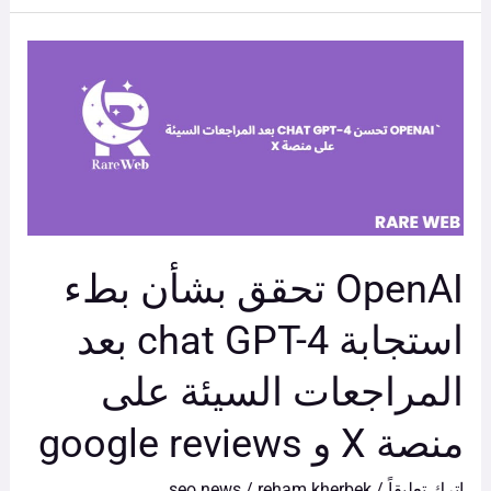
OpenAI
تحقق
بشأن
بطء
استجابة
chat
GPT-
OpenAI تحقق بشأن بطء
4
بعد
استجابة chat GPT-4 بعد
المراجعات
المراجعات السيئة على
السيئة
على
منصة X و google reviews
منصة
X
اترك تعليقاً
/
reham kherbek
/
seo news