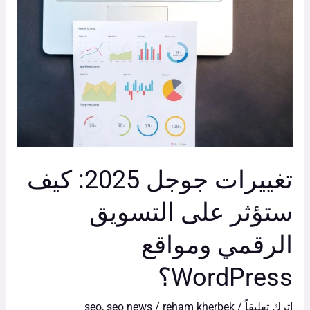
2025:
كيف
ستؤثر
على
التسويق
الرقمي
ومواقع
WordPress؟
تغييرات جوجل 2025: كيف
ستؤثر على التسويق
الرقمي ومواقع
WordPress؟
اترك تعليقاً
/
reham kherbek
/
seo news
,
seo