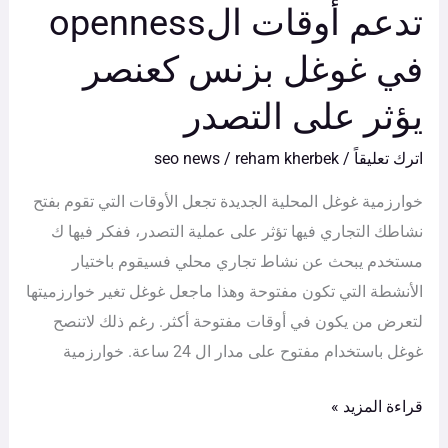
تدعم أوقات الopenness
يؤثر
في غوغل بزنس كعنصر
على
التصدر
يؤثر على التصدر
اترك تعليقاً
/
reham kherbek
/
seo news
خوارزمية غوغل المحلية الجديدة تجعل الأوقات التي تقوم بفتح
نشاطك التجاري فيها تؤثر على عملية التصدر، ففكر فيها ك
مستخدم يبحث عن نشاط تجاري محلي فسيقوم باختيار
الأنشطة التي تكون مفتوحة وهذا ماجعل غوغل تغير خوارزميتها
لتعرض من يكون في أوقات مفتوحة أكثر. رغم ذلك لاتنصح
غوغل باستخدام مفتوح على مدار ال 24 ساعة. خوارزمية
قراءة المزيد »