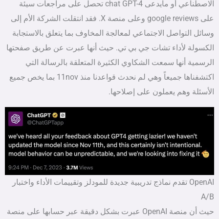
الاصطناعي أو مايدعى chat GPT-4 تحصل على مراجعات سيئة
على google reviews وعلى منصة X. فقد انتقلت الشركة الأم إلى
وسائل التواصل الاجتماعي لمعالجة المخاوف بما يتعلق بالاستجابة
الكسولة لأداء تشات جي بي تي. حيث أنها عبرت عن طريق صفحتها
الرسمية أنها سمعت الشكاوي الكثيرة المتعلقة بالرسالة التي
اكتشفناها جميعاً وهي لم نحدث قواعدنا منذ 11nov بما يخص جميع
الأسئلة وهم يعملون على إصلاحها.
OpenAI تقدم نماذج تدريبية جديدة للمودلز وتقييمات الأداء واختبار
A/B
حيث أن منصة OpenAI عبرت بشكل دقيقة عبر حسابها على منصة