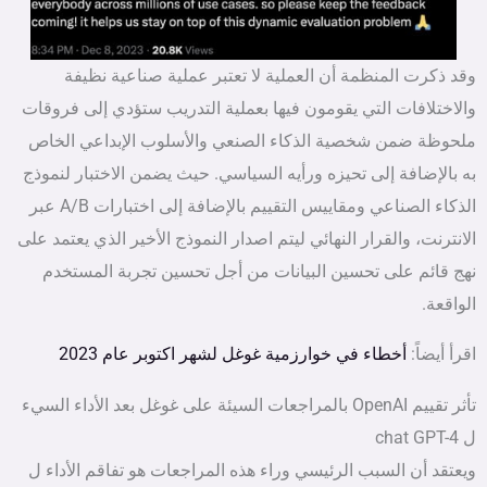
وقد ذكرت المنظمة أن العملية لا تعتبر عملية صناعية نظيفة
والاختلافات التي يقومون فيها بعملية التدريب ستؤدي إلى فروقات
ملحوظة ضمن شخصية الذكاء الصنعي والأسلوب الإبداعي الخاص
به بالإضافة إلى تحيزه ورأيه السياسي. حيث يضمن الاختبار لنموذج
الذكاء الصناعي ومقاييس التقييم بالإضافة إلى اختبارات A/B عبر
الانترنت، والقرار النهائي ليتم اصدار النموذج الأخير الذي يعتمد على
نهج قائم على تحسين البيانات من أجل تحسين تجربة المستخدم
الواقعة.
اقرأ أيضاً:
أخطاء في خوارزمية غوغل لشهر اكتوبر عام 2023
تأثر تقييم OpenAI بالمراجعات السيئة على غوغل بعد الأداء السيء
ل chat GPT-4
ويعتقد أن السبب الرئيسي وراء هذه المراجعات هو تفاقم الأداء ل