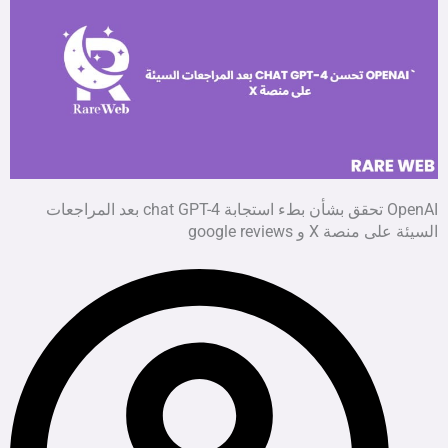
OpenAI تحقق بشأن بطء استجابة chat GPT-4 بعد المراجعات
السيئة على منصة X و google reviews