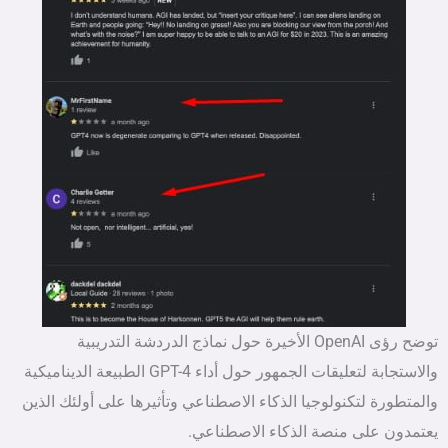
توضح رؤى OpenAI الأخيرة حول نماذج الدردشة التدريبية
والاستجابة لتعليقات الجمهور حول أداء GPT-4 الطبيعة الديناميكية
والمتطورة لتكنولوجيا الذكاء الاصطناعي وتأثيرها على أولئك الذين
يعتمدون على منصة الذكاء الاصطناعي.