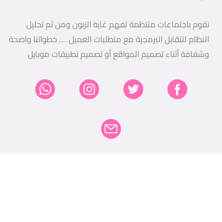
نقوم باجتماعات منتظمة لفهم غاية الزبون ومن ثم تحليل
النظام لتتقابل البرمجية مع متطلبات العميل …. خطواتنا واضحة
وشفافة أثناء تصميم المواقع أو تصميم تطبيقات موبايل
W
I
E
T
F
h
n
m
w
a
a
s
a
i
c
t
t
i
t
e
s
a
l
t
b
a
g
e
o
p
r
r
o
p
a
k