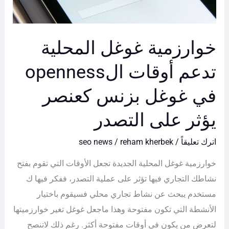
في
غوغل
خوارزمية غوغل المحلية
بزنس
كعنصر
تدعم أوقات الopenness
يؤثر
في غوغل بزنس كعنصر
على
التصدر
يؤثر على التصدر
اترك تعليقاً
/
reham kherbek
/
seo news
خوارزمية غوغل المحلية الجديدة تجعل الأوقات التي تقوم بفتح
نشاطك التجاري فيها تؤثر على عملية التصدر، ففكر فيها ك
مستخدم يبحث عن نشاط تجاري محلي فسيقوم باختيار
الأنشطة التي تكون مفتوحة وهذا ماجعل غوغل تغير خوارزميتها
لتعرض من يكون في أوقات مفتوحة أكثر. رغم ذلك لاتنصح