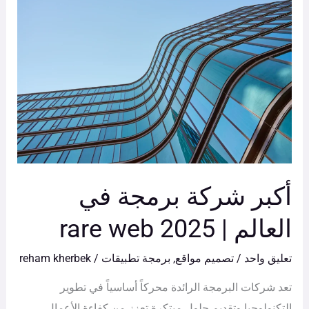
شركة
برمجة
في
العالم
|
rare
web
2025
أكبر شركة برمجة في
العالم | rare web 2025
تعليق واحد
/
تصميم مواقع
,
برمجة تطبيقات
/
reham kherbek
تعد شركات البرمجة الرائدة محركاً أساسياً في تطوير
التكنولوجيا وتقديم حلول مبتكرة تعزز من كفاءة الأعمال