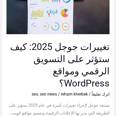
ستؤثر
على
التسويق
الرقمي
ومواقع
WordPress؟
تغييرات جوجل 2025: كيف
ستؤثر على التسويق
الرقمي ومواقع
WordPress؟
اترك تعليقاً
/
reham kherbek
/
seo news
,
seo
تستعد جوجل لإجراء تغييرات كبيرة في عام 2025 ستؤثر على
الطريقة التي ندير بها الإعلانات الرقمية ونصمم مواقع الويب،